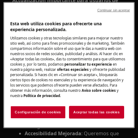
Actualización importante para usuarios de
Android:
Continuar sin aceptar
Para mantener nuestras aplicaciones de
Esta web utiliza cookies para ofrecerte una
AEG/Electrolux funcionando de manera fluida y
experiencia personalizada.
segura, estamos actualizando nuestras
Utilizamos cookies y otras tecnologías similares para mejorar nuestro
versiones de Android compatibles.
sitio web, así como para fines promocionales y de marketing. También
compartimos información sobre el uso que le das a nuestra web con
Próximamente, dejaremos de dar soporte a la
nuestros socios de redes sociales, publicidad y análisis. Al hacer clic en
versión 10 de Android y anteriores.
«Aceptar todas las cookies», das tu consentimiento para que utilicemos
cookies y, por lo tanto, podamos
personalizar tu experiencia
en
¿Por qué el cambio?
nuestra página web, realizar
ofertas especiales
y ofrecerte publicidad
personalizada. Si haces clic en «Continuar sin aceptar», bloquearás
ciertos tipos de cookies no esenciales y tu experiencia de navegación y
Mejores características
: Las versiones
los servicios que podemos ofrecerte pueden verse afectados. Para
más recientes de Android vienen con
obtener más información, consulta nuestro
Aviso sobre cookies
y
características emocionantes que mejoran
nuestra
Política de privacidad
.
la experiencia de tu aplicación.
Seguridad mejorada
: Manténgase
Configuración de cookies
Aceptar todas las cookies
protegido con las últimas actualizaciones
de seguridad.
Accesibilidad Mejorada
: Queremos que