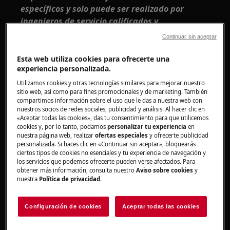
específicos y solo puede ser realizado por
ingenieros de servicio calificados y
autorizados.
Continuar sin aceptar
Esta plataforma no está equipada con un
Esta web utiliza cookies para ofrecerte una
interruptor ON/OFF.
experiencia personalizada.
Utilizamos cookies y otras tecnologías similares para mejorar nuestro
Antes de acceder a los componentes internos,
sitio web, así como para fines promocionales y de marketing. También
desenchufe el enchufe para desconectar la
compartimos información sobre el uso que le das a nuestra web con
nuestros socios de redes sociales, publicidad y análisis. Al hacer clic en
fuente de alimentación.
«Aceptar todas las cookies», das tu consentimiento para que utilicemos
cookies y, por lo tanto, podamos
personalizar tu experiencia
en
Algunos de los componentes de la parte
nuestra página web, realizar
ofertas especiales
y ofrecerte publicidad
mecánica podrían provocar lesiones, por lo que
personalizada. Si haces clic en «Continuar sin aceptar», bloquearás
ciertos tipos de cookies no esenciales y tu experiencia de navegación y
se recomienda utilizar protección adecuada y
los servicios que podemos ofrecerte pueden verse afectados. Para
proceder con precaución.
obtener más información, consulta nuestro
Aviso sobre cookies
y
nuestra
Política de privacidad
.
Vacíe siempre el aparato de toda el agua antes
de colocarlo de lado.
Configuración de cookies
Aceptar todas las cookies
Si es necesario colocar el aparato de lado por