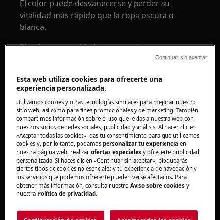
El color puede desvanecerse y perder su
vitalidad más rápido que la ropa oscura o
blanca.
Si se lava con cuidado y con un toque suave,
podrás mantener tus colores favoritos más
Continuar sin aceptar
brillantes por más tiempo.
Esta web utiliza cookies para ofrecerte una
experiencia personalizada.
Utilizamos cookies y otras tecnologías similares para mejorar nuestro
sitio web, así como para fines promocionales y de marketing. También
compartimos información sobre el uso que le das a nuestra web con
nuestros socios de redes sociales, publicidad y análisis. Al hacer clic en
«Aceptar todas las cookies», das tu consentimiento para que utilicemos
cookies y, por lo tanto, podamos
personalizar tu experiencia
en
nuestra página web, realizar
ofertas especiales
y ofrecerte publicidad
personalizada. Si haces clic en «Continuar sin aceptar», bloquearás
ciertos tipos de cookies no esenciales y tu experiencia de navegación y
los servicios que podemos ofrecerte pueden verse afectados. Para
obtener más información, consulta nuestro
Aviso sobre cookies
y
nuestra
Política de privacidad
.
1. ¿Es posible lavar colores y blancos juntos?
Configuración de cookies
Aceptar todas las cookies