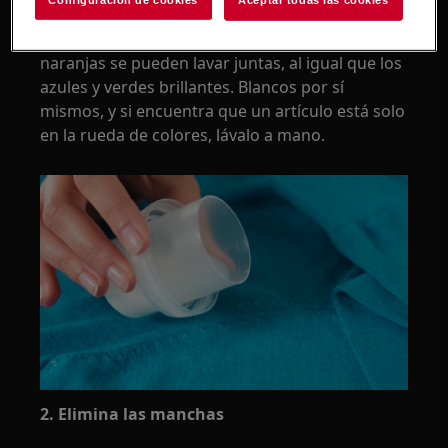
Te sugerimos clasificar tus prendas por color:
las prendas brillantes como púrpuras, rojas y
naranjas se pueden lavar juntas, al igual que los
azules y verdes brillantes. Blancos por sí
mismos, y si encuentra que un artículo está solo
en la rueda de colores, lávalo a mano.
2. Elimina las manchas