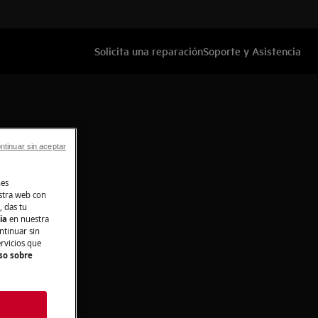
Solicita una reparación
Soporte y Asistencia
ntinuar sin aceptar
nes
stra web con
, das tu
cia
en nuestra
ntinuar sin
ervicios que
so sobre