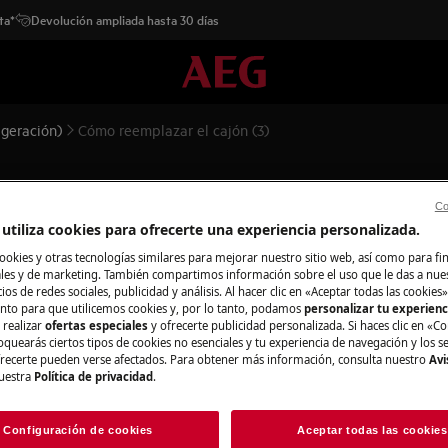
ta*
Devolución ampliada hasta 30 días
igeración)
Cómo reemplazar el cajón (3)
n (3)
Co
utiliza cookies para ofrecerte una experiencia personalizada.
ookies y otras tecnologías similares para mejorar nuestro sitio web, así como para fi
es y de marketing. También compartimos información sobre el uso que le das a nue
ios de redes sociales, publicidad y análisis. Al hacer clic en «Aceptar todas las cookies»
nto para que utilicemos cookies y, por lo tanto, podamos
personalizar tu experien
ague el aparato y desconecte el
 realizar
ofertas especiales
y ofrecerte publicidad personalizada. Si haces clic en «Co
oquearás ciertos tipos de cookies no esenciales y tu experiencia de navegación y los s
ecerte pueden verse afectados. Para obtener más información, consulta nuestro
Avi
, para electrodomésticos pesados son
uestra
Política de privacidad
.
Configuración de cookies
Aceptar todas las cookies
rado.