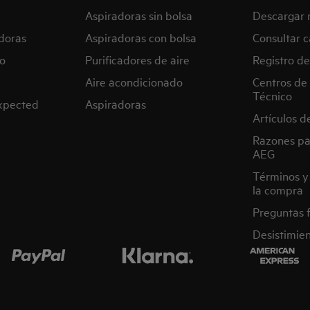
Aspiradoras sin bolsa
Descargar 
doras
Aspiradoras con bolsa
Consultar c
o
Purificadores de aire
Registro de
Aire acondicionado
Centros de 
Técnico
expected
Aspiradoras
Artículos d
Razones pa
AEG
Términos y
la compra
Preguntas 
Desistimie