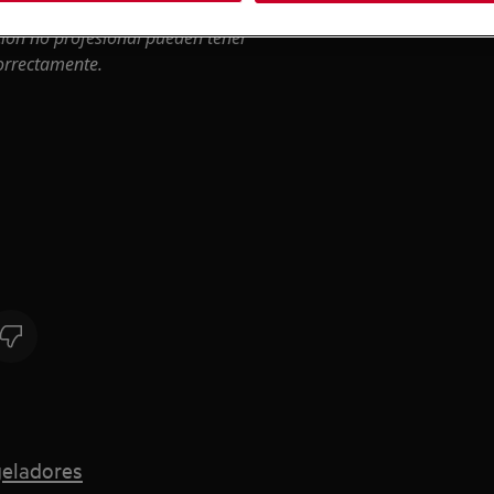
ción no profesional pueden tener
correctamente.
geladores