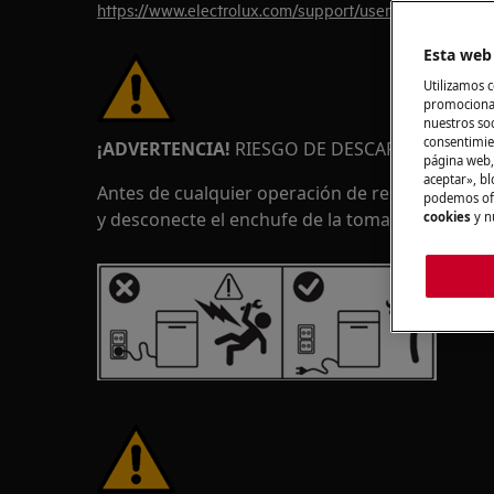
https://www.electrolux.com/support/user-manuals/
Esta web 
Utilizamos c
promocional
nuestros soc
consentimie
¡ADVERTENCIA!
RIESGO DE DESCARGA ELÉCTRI
página web,
aceptar», bl
Antes de cualquier operación de reparación o 
podemos ofr
y desconecte el enchufe de la toma de corriente
cookies
y n