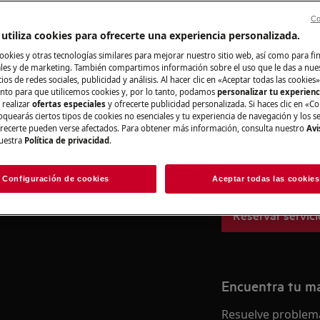
Co
utiliza cookies para ofrecerte una experiencia personalizada.
ookies y otras tecnologías similares para mejorar nuestro sitio web, así como para fi
Registra online 
es y de marketing. También compartimos información sobre el uso que le das a nue
ios de redes sociales, publicidad y análisis. Al hacer clic en «Aceptar todas las cookies»
nto para que utilicemos cookies y, por lo tanto, podamos
personalizar tu experien
CA
Si no encuentras 
 realizar
ofertas especiales
y ofrecerte publicidad personalizada. Si haces clic en «Co
registrar online un
oquearás ciertos tipos de cookies no esenciales y tu experiencia de navegación y los s
mantenimiento, desactive el aparato
ecerte pueden verse afectados. Para obtener más información, consulta nuestro
Avi
reparar tu electro
.
uestra
Política de privacidad
.
tener costes asoc
naturaleza de la a
Configuración de cookies
Aceptar todas las cookies
Reservar servici
Encuentra tu m
Resuelve problema