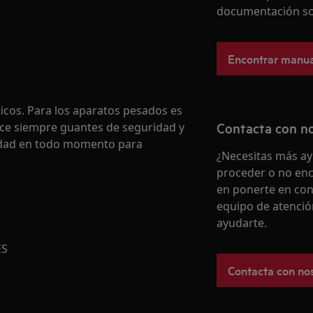
documentación so
Encontrar manua
cos. Para los aparatos pesados es
Contacta con n
ice siempre guantes de seguridad y
ridad en todo momento para
¿Necesitas más ay
proceder o no enc
en ponerte en con
equipo de atenció
ayudarte.
ES
Contacta con no