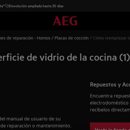
ta*
Devolución ampliada hasta 30 días
nes de reparación - Hornos / Placas de cocción
Cómo reemplazar la 
ficie de vidrio de la cocina (1)
Repuestos y Ac
Encuentra repuest
electrodoméstico 
recíbelos directam
del manual de usuario de su
n de reparación o mantenimiento.
Hasta la tienda 