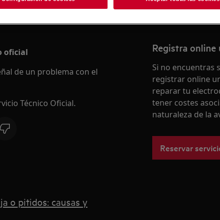
Registra online 
 oficial
Si no encuentras 
señal de un problema con el
registrar online un
reparar tu electro
tener costes asoc
icio Técnico Oficial.
naturaleza de la a
Reservar servici
ja o pitidos: causas y