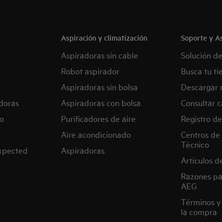
Aspiración y climatización
Soporte y As
Aspiradoras sin cable
Solución d
Robot aspirador
Busca tu ti
Aspiradoras sin bolsa
Descargar 
doras
Aspiradoras con bolsa
Consultar c
o
Purificadores de aire
Registro de
Aire acondicionado
Centros de 
Técnico
expected
Aspiradoras
Artículos d
Razones pa
AEG
Términos y
la compra