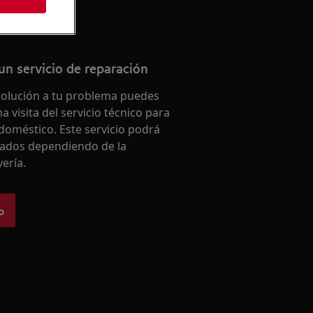
un servicio de reparación
solución a tu problema puedes
a visita del servicio técnico para
doméstico. Este servicio podrá
iados dependiendo de la
vería.
o