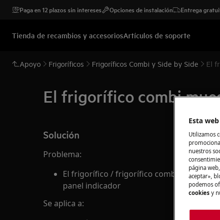
Paga en 12 plazos sin intereses
Opciones de instalación
Entrega gratui
Tienda de recambios y accesorios
Artículos de soporte
Apoyo
Frigoríficos
Frigoríficos Combi y Side by Side
El f
El frigorífico combi mue
Esta web 
Solución
Utilizamos c
promocional
nuestros soc
Problema:
consentimie
página web,
El frigorífico / frigorífico combi muestra 
aceptar», bl
panel indicador
podemos ofr
cookies
y n
Se aplica a: