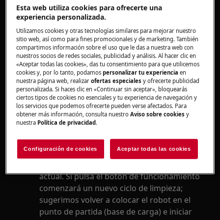
funcionamiento sin encenderse ninguna
Esta web utiliza cookies para ofrecerte una
luz ni aparecer ningún mensaje de error
experiencia personalizada.
Utilizamos cookies y otras tecnologías similares para mejorar nuestro
Se aplica a
sitio web, así como para fines promocionales y de marketing. También
compartimos información sobre el uso que le das a nuestra web con
nuestros socios de redes sociales, publicidad y análisis. Al hacer clic en
aspirador robot
«Aceptar todas las cookies», das tu consentimiento para que utilicemos
cookies y, por lo tanto, podamos
personalizar tu experiencia
en
nuestra página web, realizar
ofertas especiales
y ofrecerte publicidad
Solución
personalizada. Si haces clic en «Continuar sin aceptar», bloquearás
ciertos tipos de cookies no esenciales y tu experiencia de navegación y
Las baterías no están cargadas. (Pantalla
los servicios que podemos ofrecerte pueden verse afectados. Para
obtener más información, consulta nuestro
Aviso sobre cookies
y
en blanco); recárguelas.
nuestra
Política de privacidad
.
También puede detenerse si un error
interno ha provocado un reinicio del
Configuración de cookies
Aceptar todas las cookies
sistema. (La pantalla funciona)
Probablemente se ha borrado el progreso
actual. Si pulsa el botón de funcionamiento
comenzará un nuevo ciclo de limpieza;
sugerimos volver a colocar el robot en el
punto de partida (base de carga) e iniciar