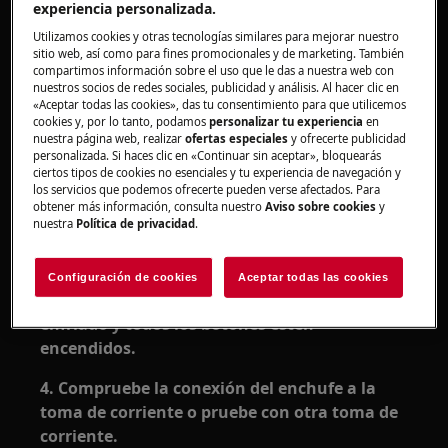
experiencia personalizada.
Utilizamos cookies y otras tecnologías similares para mejorar nuestro
1. Compruebe si todos los componentes están
sitio web, así como para fines promocionales y de marketing. También
en la posición correcta.
compartimos información sobre el uso que le das a nuestra web con
nuestros socios de redes sociales, publicidad y análisis. Al hacer clic en
«Aceptar todas las cookies», das tu consentimiento para que utilicemos
¡Nota!
La jarra solo se puede colocar en la base
cookies y, por lo tanto, podamos
personalizar tu experiencia
en
con el asa hacia la interfaz de usuario.
nuestra página web, realizar
ofertas especiales
y ofrecerte publicidad
personalizada. Si haces clic en «Continuar sin aceptar», bloquearás
2. Asegúrese de que el botón de Encendido
ciertos tipos de cookies no esenciales y tu experiencia de navegación y
los servicios que podemos ofrecerte pueden verse afectados. Para
esté iluminado.
obtener más información, consulta nuestro
Aviso sobre cookies
y
nuestra
Política de privacidad
.
De lo contrario, presione el botón de Encendido
para encender la licuadora.
Configuración de cookies
Aceptar todas las cookies
3. Espere hasta que el producto se haya
enfriado y todos los botones estén
encendidos.
4. Compruebe la conexión del enchufe a la
toma de corriente o pruebe con otra toma de
corriente.