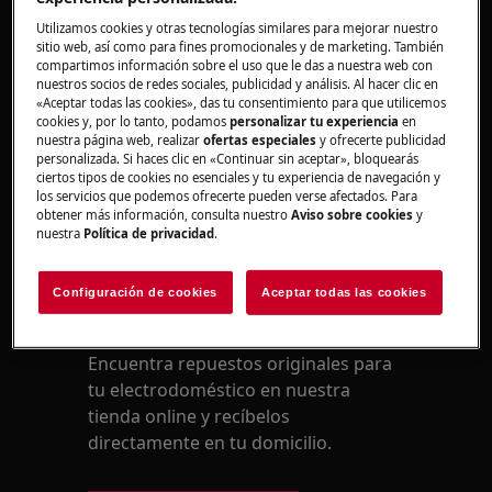
Ropa atascada entre la junta y el panel de
Utilizamos cookies y otras tecnologías similares para mejorar nuestro
la puerta al inicio del ciclo de lavado. Para
sitio web, así como para fines promocionales y de marketing. También
compartimos información sobre el uso que le das a nuestra web con
cambiar una junta dañada o que deja
nuestros socios de redes sociales, publicidad y análisis. Al hacer clic en
pasar el agua, póngase en contacto con el
«Aceptar todas las cookies», das tu consentimiento para que utilicemos
Servicio técnico oficial.
cookies y, por lo tanto, podamos
personalizar tu experiencia
en
nuestra página web, realizar
ofertas especiales
y ofrecerte publicidad
personalizada. Si haces clic en «Continuar sin aceptar», bloquearás
ciertos tipos de cookies no esenciales y tu experiencia de navegación y
los servicios que podemos ofrecerte pueden verse afectados. Para
¿Le ha resultado útil este artículo?
obtener más información, consulta nuestro
Aviso sobre cookies
y
nuestra
Política de privacidad
.
Configuración de cookies
Aceptar todas las cookies
Repuestos y Accesorios
Encuentra repuestos originales para
tu electrodoméstico en nuestra
tienda online y recíbelos
directamente en tu domicilio.