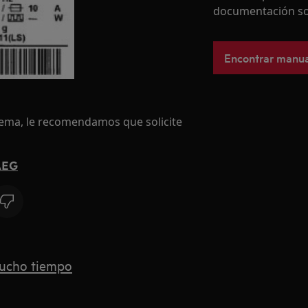
documentación so
Encontrar manua
blema, le recomendamos que solicite
 AEG
mucho tiempo