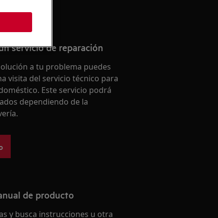
un servicio de reparación
solución a tu problema puedes
a visita del servicio técnico para
doméstico. Este servicio podrá
iados dependiendo de la
vería.
o
anual de producto
s y busca instrucciones u otra