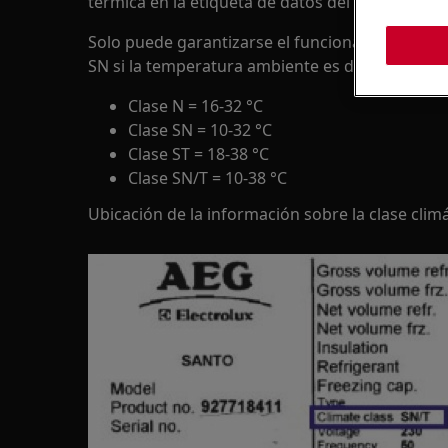
térmica en la etiqueta de datos del electrodomé
Solo puede garantizarse el funcionamiento corr
SN si la temperatura ambiente es de entre 10 °C
Clase N = 16-32 °C
Clase SN = 10-32 °C
Clase ST = 18-38 °C
Clase SN/T = 10-38 °C
Ubicación de la información sobre la clase climát