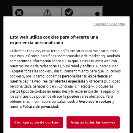
Continuar sin aceptar
Esta web utiliza cookies para ofrecerte una
experiencia personalizada.
Utilizamos cookies y otras tecnologías similares para mejorar nuestro
sitio web, así como para fines promocionales y de marketing. También
compartimos información sobre el uso que le das a nuestra web con
nuestros socios de redes sociales, publicidad y análisis. Al hacer clic en
¡ADVERTENCIA!
RIESGO DE LESIÓN
«Aceptar todas las cookies», das tu consentimiento para que utilicemos
cookies y, por lo tanto, podamos
personalizar tu experiencia
en
nuestra página web, realizar
ofertas especiales
y ofrecerte publicidad
personalizada. Si haces clic en «Continuar sin aceptar», bloquearás
ciertos tipos de cookies no esenciales y tu experiencia de navegación y
los servicios que podemos ofrecerte pueden verse afectados. Para
obtener más información, consulta nuestro
Aviso sobre cookies
y
nuestra
Política de privacidad
.
Siempre tenga cuidado al mover
electrodomésticos. Para los aparatos pesados
Configuración de cookies
Aceptar todas las cookies
es más seguro que los muevan dos
personas. Utilice siempre guantes de seguridad