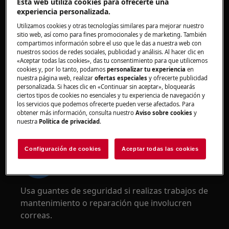
Esta web utiliza cookies para ofrecerte una
experiencia personalizada.
Utilizamos cookies y otras tecnologías similares para mejorar nuestro
Use gafas de seguridad si realiza trabajos de
sitio web, así como para fines promocionales y de marketing. También
compartimos información sobre el uso que le das a nuestra web con
mantenimiento o reparación que involucren
nuestros socios de redes sociales, publicidad y análisis. Al hacer clic en
muelles.
«Aceptar todas las cookies», das tu consentimiento para que utilicemos
cookies y, por lo tanto, podamos
personalizar tu experiencia
en
nuestra página web, realizar
ofertas especiales
y ofrecerte publicidad
personalizada. Si haces clic en «Continuar sin aceptar», bloquearás
ciertos tipos de cookies no esenciales y tu experiencia de navegación y
los servicios que podemos ofrecerte pueden verse afectados. Para
obtener más información, consulta nuestro
Aviso sobre cookies
y
¡ADVERTENCIA!
RIESGO DE ATRAPAMIENTO
nuestra
Política de privacidad
.
Configuración de cookies
Aceptar todas las cookies
Usa guantes de seguridad si realizas trabajos de
mantenimiento o reparación que involucren
correas.