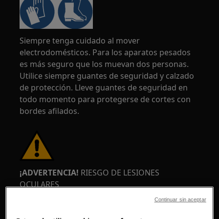
Siempre tenga cuidado al mover
electrodomésticos. Para los aparatos pesados
es más seguro que los muevan dos personas.
Utilice siempre guantes de seguridad y calzado
de protección. Lleve guantes de seguridad en
todo momento para protegerse de cortes con
bordes afilados.
¡ADVERTENCIA!
RIESGO DE LESIONES
OCULARES
Continuar sin aceptar