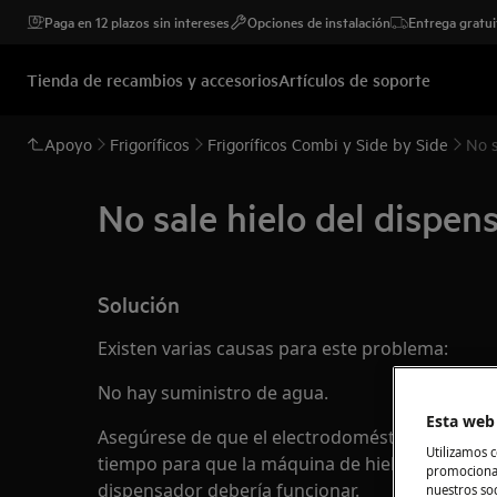
Paga en 12 plazos sin intereses
Opciones de instalación
Entrega gratui
Tienda de recambios y accesorios
Artículos de soporte
Apoyo
Frigoríficos
Frigoríficos Combi y Side by Side
No s
No sale hielo del dispen
Solución
Existen varias causas para este problema:
No hay suministro de agua.
Esta web 
Asegúrese de que el electrodoméstico esté con
Utilizamos c
tiempo para que la máquina de hielo lo fabrique.
promocional
dispensador debería funcionar.
nuestros soc