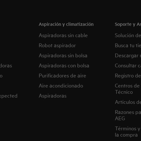
Aspiración y climatización
Soporte y As
Aspiradoras sin cable
Solución d
Robot aspirador
Busca tu ti
Aspiradoras sin bolsa
Descargar 
doras
Aspiradoras con bolsa
Consultar c
o
Purificadores de aire
Registro de
Aire acondicionado
Centros de 
Técnico
expected
Aspiradoras
Artículos d
Razones pa
AEG
Términos y
la compra