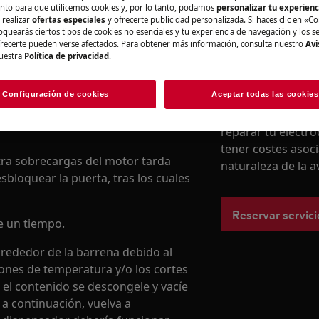
nto para que utilicemos cookies y, por lo tanto, podamos
personalizar tu experien
 realizar
ofertas especiales
y ofrecerte publicidad personalizada. Si haces clic en «Co
ta.
oquearás ciertos tipos de cookies no esenciales y tu experiencia de navegación y los s
ecerte pueden verse afectados. Para obtener más información, consulta nuestro
Avi
r para que fabrique hielo
uestra
Política de privacidad
.
Registra online 
pensador debería funcionar de
Configuración de cookies
Aceptar todas las cookies
Si no encuentras 
registrar online un
abierta o bloqueada durante más de
reparar tu electro
tener costes asoc
tra sobrecargas del motor tarda
naturaleza de la a
bloquear la puerta, tras los cuales
Reservar servici
e un tiempo.
lrededor de la barrena debido al
iones de temperatura y/o los cortes
ue el contenido se descongele y vacíe
; a continuación, vuelva a