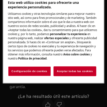
Esta web utiliza cookies para ofrecerte una
experiencia personalizada.
Solución
Utilizamos cookies y otras tecnologías similares para mejorar nuestro
sitio web, así como para fines promocionales y de marketing. También
compartimos información sobre el uso que le das a nuestra web con
nuestros socios de redes sociales, publicidad y análisis. Al hacer clic en
1. Apague el producto y déjelo secar durante
«Aceptar todas las cookies», das tu consentimiento para que utilicemos
cookies y, por lo tanto, podamos
personalizar tu experiencia
en
48 h.
nuestra página web, realizar
ofertas especiales
y ofrecerte publicidad
personalizada. Si haces clic en «Continuar sin aceptar», bloquearás
¡No lo coloque en el soporte de carga!
ciertos tipos de cookies no esenciales y tu experiencia de navegación y
los servicios que podemos ofrecerte pueden verse afectados. Para
2. Si el producto ya no funciona, será
obtener más información, consulta nuestro
Aviso sobre cookies
y
nuestra
Política de privacidad
.
necesario reemplazar el motor en un centro
de servicio AEG autorizado.
Configuración de cookies
Aceptar todas las cookies
Nota:
Los daños al motor causados por la
penetración de agua no están cubiertos por la
garantía.
¿Le ha resultado útil este artículo?