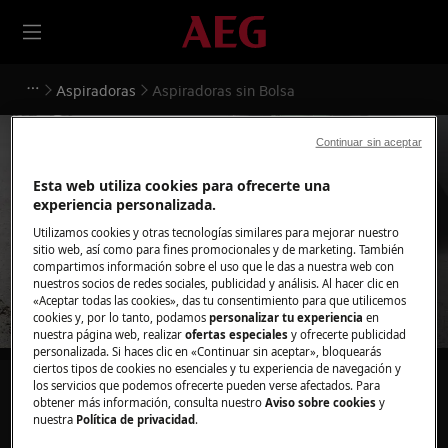
Aspiradoras
Aspiradoras sin Bolsa
Continuar sin aceptar
Esta web utiliza cookies para ofrecerte una
experiencia personalizada.
Apoyo para Aspiradoras sin
Utilizamos cookies y otras tecnologías similares para mejorar nuestro
Bolsa
sitio web, así como para fines promocionales y de marketing. También
compartimos información sobre el uso que le das a nuestra web con
nuestros socios de redes sociales, publicidad y análisis. Al hacer clic en
«Aceptar todas las cookies», das tu consentimiento para que utilicemos
cookies y, por lo tanto, podamos
personalizar tu experiencia
en
nuestra página web, realizar
ofertas especiales
y ofrecerte publicidad
personalizada. Si haces clic en «Continuar sin aceptar», bloquearás
ciertos tipos de cookies no esenciales y tu experiencia de navegación y
los servicios que podemos ofrecerte pueden verse afectados. Para
Busca entre nuestros artículos de soporte
obtener más información, consulta nuestro
Aviso sobre cookies
y
nuestra
Política de privacidad
.