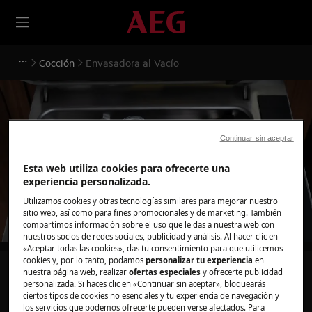
Cocción
Envasadora al Vacío
Continuar sin aceptar
Apoyo para Envasadora al
Esta web utiliza cookies para ofrecerte una
Vacío
experiencia personalizada.
Utilizamos cookies y otras tecnologías similares para mejorar nuestro
sitio web, así como para fines promocionales y de marketing. También
compartimos información sobre el uso que le das a nuestra web con
nuestros socios de redes sociales, publicidad y análisis. Al hacer clic en
«Aceptar todas las cookies», das tu consentimiento para que utilicemos
cookies y, por lo tanto, podamos
personalizar tu experiencia
en
Busca entre nuestros artículos de soporte
nuestra página web, realizar
ofertas especiales
y ofrecerte publicidad
personalizada. Si haces clic en «Continuar sin aceptar», bloquearás
ciertos tipos de cookies no esenciales y tu experiencia de navegación y
los servicios que podemos ofrecerte pueden verse afectados. Para