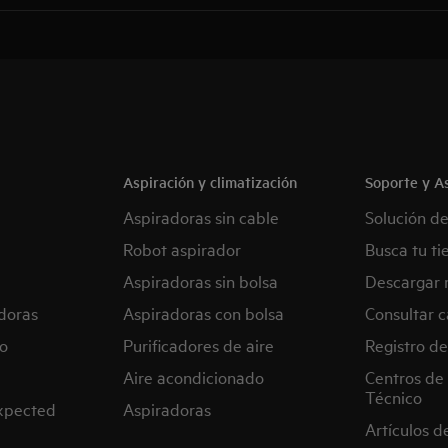
Aspiración y climatización
Soporte y As
Aspiradoras sin cable
Solución d
Robot aspirador
Busca tu ti
Aspiradoras sin bolsa
Descargar 
doras
Aspiradoras con bolsa
Consultar c
o
Purificadores de aire
Registro de
Aire acondicionado
Centros de 
Técnico
expected
Aspiradoras
Artículos d