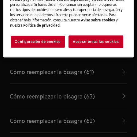
personalizada. Si haces clic en «Continuar sin aceptar», bloquearás
ciertos tipos de cookies no esenciales y tu experiencia de navegación y
los servicios que podemos ofrecerte pueden verse afectados. Para
obtener más información, consulta nuestro
Aviso sobre cookies
y
Cómo reemplazar la bisagra (64)
nuestra
Política de privacidad
.
Configuración de cookies
Aceptar todas las cookies
Cómo reemplazar la bisagra (66)
Cómo reemplazar la bisagra (61)
Cómo reemplazar la bisagra (63)
Cómo reemplazar la bisagra (62)