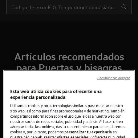
Artículos recomendados
para Puertas y bisagras
(refrigeración)
Continuar sin aceptar
Esta web utiliza cookies para ofrecerte una
experiencia personalizada.
Utilizamos cookies y otras tecnologías similares para mejorar nuestro
Cómo reemplazar la bisagra (2)
sitio web, así como para fines promocionales y de marketing. También
compartimos información sobre el uso que le das a nuestra web con
nuestros socios de redes sociales, publicidad y análisis. Al hacer clic en
«Aceptar todas las cookies», das tu consentimiento para que utilicemos
cookies y, por lo tanto, podamos
personalizar tu experiencia
en
Cómo reemplazar la bisagra (65)
nuestra página web, realizar
ofertas especiales
y ofrecerte publicidad