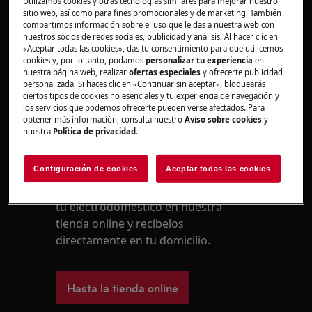
Utilizamos cookies y otras tecnologías similares para mejorar nuestro
sitio web, así como para fines promocionales y de marketing. También
compartimos información sobre el uso que le das a nuestra web con
Solución
nuestros socios de redes sociales, publicidad y análisis. Al hacer clic en
«Aceptar todas las cookies», das tu consentimiento para que utilicemos
cookies y, por lo tanto, podamos
personalizar tu experiencia
en
nuestra página web, realizar
ofertas especiales
y ofrecerte publicidad
personalizada. Si haces clic en «Continuar sin aceptar», bloquearás
¿Le ha resultado útil este artículo?
ciertos tipos de cookies no esenciales y tu experiencia de navegación y
los servicios que podemos ofrecerte pueden verse afectados. Para
obtener más información, consulta nuestro
Aviso sobre cookies
y
nuestra
Política de privacidad
.
Repuestos y Accesorios
Configuración de cookies
Aceptar todas las cookies
Encuentra repuestos originales para
tu electrodoméstico en nuestra
tienda online y recíbelos
directamente en tu domicilio.
Hasta la tienda online