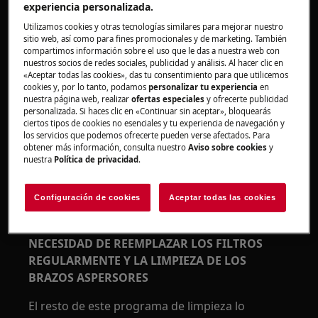
experiencia personalizada.
Utilizamos cookies y otras tecnologías similares para mejorar nuestro
sitio web, así como para fines promocionales y de marketing. También
compartimos información sobre el uso que le das a nuestra web con
nuestros socios de redes sociales, publicidad y análisis. Al hacer clic en
«Aceptar todas las cookies», das tu consentimiento para que utilicemos
cookies y, por lo tanto, podamos
personalizar tu experiencia
en
nuestra página web, realizar
ofertas especiales
y ofrecerte publicidad
personalizada. Si haces clic en «Continuar sin aceptar», bloquearás
ciertos tipos de cookies no esenciales y tu experiencia de navegación y
los servicios que podemos ofrecerte pueden verse afectados. Para
obtener más información, consulta nuestro
Aviso sobre cookies
y
nuestra
Política de privacidad
.
Configuración de cookies
Aceptar todas las cookies
ESTE PROGRAMA NO SUSTITUYE LA
NECESIDAD DE REEMPLAZAR LOS FILTROS
REGULARMENTE Y LA LIMPIEZA DE LOS
BRAZOS ASPERSORES
El resto de este programa de limpieza lo