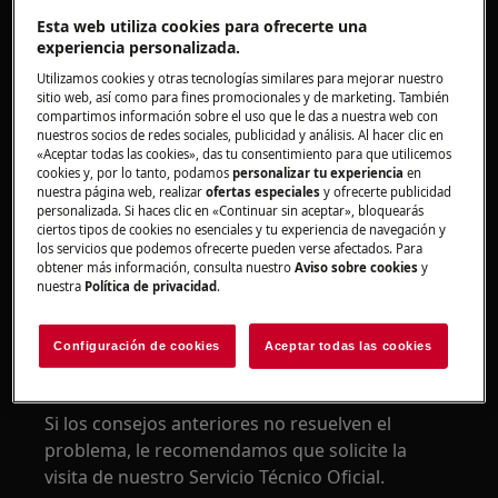
la puerta del lavavajillas no se cierre bien o
Esta web utiliza cookies para ofrecerte una
quede torcida.
experiencia personalizada.
Se aplica a:
Utilizamos cookies y otras tecnologías similares para mejorar nuestro
sitio web, así como para fines promocionales y de marketing. También
Lavavajillas integrado
compartimos información sobre el uso que le das a nuestra web con
nuestros socios de redes sociales, publicidad y análisis. Al hacer clic en
Solución:
«Aceptar todas las cookies», das tu consentimiento para que utilicemos
cookies y, por lo tanto, podamos
personalizar tu experiencia
en
nuestra página web, realizar
ofertas especiales
y ofrecerte publicidad
1. Póngase en contacto con el técnico que
personalizada. Si haces clic en «Continuar sin aceptar», bloquearás
instaló el electrodoméstico para asegurarse
ciertos tipos de cookies no esenciales y tu experiencia de navegación y
los servicios que podemos ofrecerte pueden verse afectados. Para
de que el cerrojo y la puerta se hayan
obtener más información, consulta nuestro
Aviso sobre cookies
y
instalado de acuerdo con las instrucciones
nuestra
Política de privacidad
.
del manual de instalación.
Configuración de cookies
Aceptar todas las cookies
2. Póngase en contacto con el Servicio Técnico
Oficial
Si los consejos anteriores no resuelven el
problema, le recomendamos que solicite la
visita de nuestro Servicio Técnico Oficial.