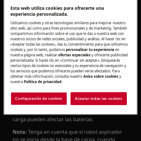
Esta web utiliza cookies para ofrecerte una
experiencia personalizada.
Se aplica a
Utilizamos cookies y otras tecnologías similares para mejorar nuestro
robot aspirador
sitio web, así como para fines promocionales y de marketing. También
compartimos información sobre el uso que le das a nuestra web con
nuestros socios de redes sociales, publicidad y análisis. Al hacer clic en
Solución
«Aceptar todas las cookies», das tu consentimiento para que utilicemos
cookies y, por lo tanto, podamos
personalizar tu experiencia
en
nuestra página web, realizar
ofertas especiales
y ofrecerte publicidad
Para preservar la vida útil de la batería del robot
personalizada. Si haces clic en «Continuar sin aceptar», bloquearás
aspirador y garantizar un rendimiento óptimo,
ciertos tipos de cookies no esenciales y tu experiencia de navegación y
siga estas recomendaciones:
los servicios que podemos ofrecerte pueden verse afectados. Para
obtener más información, consulta nuestro
Aviso sobre cookies
y
nuestra
Política de privacidad
.
1. Mantenga siempre el robot aspirador en la
base de carga cuando no esté en uso.
Configuración de cookies
Aceptar todas las cookies
2. Cargue el robot aspirador tras finalizar
cada ciclo de limpieza.
Largas demoras en la
carga pueden afectar las baterías.
Nota:
Tenga en cuenta que si robot aspirador
no se inicia desde la base de carga, cuando