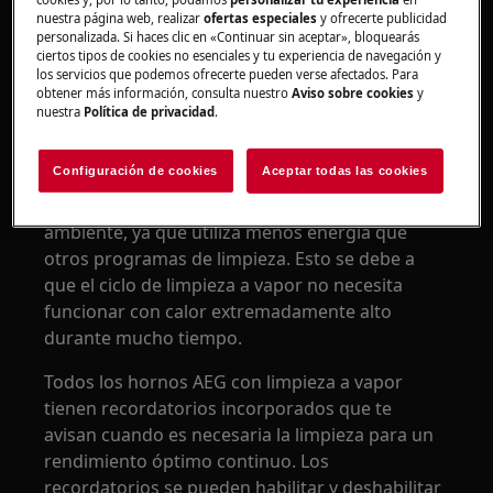
Hay dos programas diferentes de limpieza a
nuestra página web, realizar
ofertas especiales
y ofrecerte publicidad
vapor, según tus necesidades: limpieza ligera o
personalizada. Si haces clic en «Continuar sin aceptar», bloquearás
limpieza más intensa.
ciertos tipos de cookies no esenciales y tu experiencia de navegación y
los servicios que podemos ofrecerte pueden verse afectados. Para
obtener más información, consulta nuestro
Aviso sobre cookies
y
Limpiar con vapor regularmente es una
nuestra
Política de privacidad
.
excelente manera de mantener el interior de tu
horno, ya que ayuda a levantar las salpicaduras
Configuración de cookies
Aceptar todas las cookies
de comida de su superficie. Además, la limpieza
a vapor del horno es respetuosa con el medio
ambiente, ya que utiliza menos energía que
otros programas de limpieza. Esto se debe a
que el ciclo de limpieza a vapor no necesita
funcionar con calor extremadamente alto
durante mucho tiempo.
Todos los hornos AEG con limpieza a vapor
tienen recordatorios incorporados que te
avisan cuando es necesaria la limpieza para un
rendimiento óptimo continuo. Los
recordatorios se pueden habilitar y deshabilitar