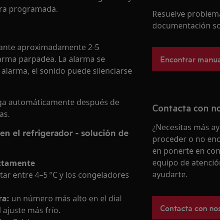
tura programada.
Resuelve problema
documentación so
durante aproximadamente 2-5
Encontrar manua
alarma parpadea. La alarma se
 alarma, el sonido puede silenciarse
paga automáticamente después de
Contacta con n
as.
¿Necesitas más ay
n el refrigerador - solución de
proceder o no enc
en ponerte en con
equipo de atenció
ectamente
ayudarte.
star entre 4–5 °C y los congeladores
ra:
un número más alto en el dial
Contacta con no
 ajuste más frío.