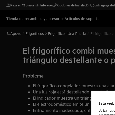
Paga en 12 plazos sin intereses
Opciones de instalación
Entrega gratui
Tienda de recambios y accesorios
Artículos de soporte
Apoyo
Frigoríficos
Frigoríficos Una Puerta
El frigorífico
El frigorífico combi mue
triángulo destellante o p
Problema
El frigorífico-congelador muestra una alar
Una luz roja está destellando en el indicad
El indicador muestra un triángulo destella
Esta web 
El electrodoméstico emite un sonido o pi
Enfriamiento inadecuado, enfriamiento in
Utilizamos c
promocional