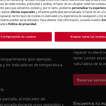
ios de redes sociales, publicidad y análisis. Al hacer clic en «Aceptar todas las cookies»
Hasta la tienda 
nto para que utilicemos cookies y, por lo tanto, podamos
personalizar tu experien
 realizar
ofertas especiales
y ofrecerte publicidad personalizada. Si haces clic en «Co
oquearás ciertos tipos de cookies no esenciales y tu experiencia de navegación y los s
ecerte pueden verse afectados. Para obtener más información, consulta nuestro
Avi
uestra
Política de privacidad
.
Registra online 
Configuración de cookies
Aceptar todas las cookies
Si no encuentras 
registrar online un
reparar tu electro
tener costes asoc
compartimento (por ejemplo,
naturaleza de la a
ma y los indicadores de temperatura
Reservar servici
rá.
 pantalla, el indicador de
Encuentra tu m
alcanzada durante unos segundos y