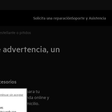
Solicita una reparación
Soporte y Asistencia
estellante o pitidos
e advertencia, un
cesorios
os originales para tu
ntinuar sin aceptar
en nuestra tienda online y
ente en tu domicilio.
nes
stra web con