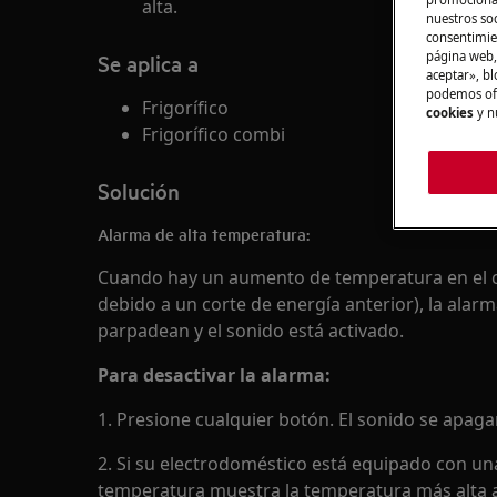
alta.
nuestros soc
consentimie
página web,
Se aplica a
aceptar», bl
podemos ofr
Frigorífico
cookies
y n
Frigorífico combi
Solución
Alarma de alta temperatura:
Cuando hay un aumento de temperatura en el 
debido a un corte de energía anterior), la alar
parpadean y el sonido está activado.
Para desactivar la alarma:
1. Presione cualquier botón. El sonido se apaga
2. Si su electrodoméstico está equipado con una
temperatura muestra la temperatura más alta 