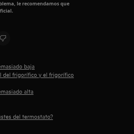
problema, le recomendamos que
icial.
demasiado baja
el frigorífico y el frigorífico
demasiado alta
stes del termostato?