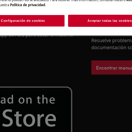
uestra
Política de privacidad
.
Configuración de cookies
Aceptar todas las cookies
Encuentra tu m
a app de AEG para sacar el máximo
Resuelve problema
documentación so
Encontrar manua