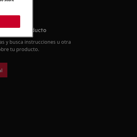
anual de producto
s y busca instrucciones u otra
bre tu producto.
l