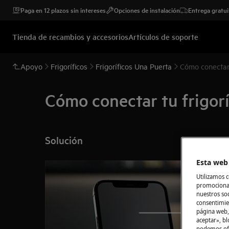
Paga en 12 plazos sin intereses
Opciones de instalación
Entrega gratui
Tienda de recambios y accesorios
Artículos de soporte
Apoyo
Frigoríficos
Frigoríficos Una Puerta
Cómo conectar 
Cómo conectar tu frigorí
Solución
Esta web 
Utilizamos c
promocional
nuestros soc
consentimie
página web,
aceptar», bl
podemos ofr