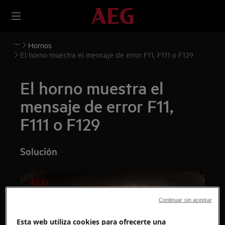
Hornos
El horno muestra el mensaje de error F11, F111 o F129
El horno muestra el
mensaje de error F11,
F111 o F129
Solución
Continuar sin aceptar
Esta web utiliza cookies para ofrecerte una