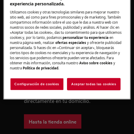
Play
experiencia personalizada.
Utilizamos cookies y otras tecnologías similares para mejorar nuestro
sitio web, así como para fines promocionales y de marketing. También
compartimos información sobre el uso que le das a nuestra web con
nuestros socios de redes sociales, publicidad y análisis. Al hacer clic en
«Aceptar todas las cookies», das tu consentimiento para que utilicemos
¿Le ha resultado útil este artículo?
cookies y, por lo tanto, podamos
personalizar tu experiencia
en
nuestra página web, realizar
ofertas especiales
y ofrecerte publicidad
personalizada. Si haces clic en «Continuar sin aceptar», bloquearás
ciertos tipos de cookies no esenciales y tu experiencia de navegación y
los servicios que podemos ofrecerte pueden verse afectados. Para
obtener más información, consulta nuestro
Aviso sobre cookies
y
Repuestos y Accesorios
nuestra
Política de privacidad
.
Encuentra repuestos originales para
Configuración de cookies
Aceptar todas las cookies
tu electrodoméstico en nuestra
tienda online y recíbelos
directamente en tu domicilio.
Hasta la tienda online