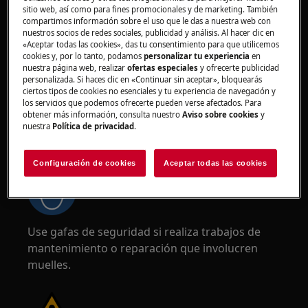
de protección. Lleve guantes de seguridad en
sitio web, así como para fines promocionales y de marketing. También
todo momento para protegerse de cortes con
compartimos información sobre el uso que le das a nuestra web con
nuestros socios de redes sociales, publicidad y análisis. Al hacer clic en
bordes afilados.
«Aceptar todas las cookies», das tu consentimiento para que utilicemos
cookies y, por lo tanto, podamos
personalizar tu experiencia
en
nuestra página web, realizar
ofertas especiales
y ofrecerte publicidad
personalizada. Si haces clic en «Continuar sin aceptar», bloquearás
ciertos tipos de cookies no esenciales y tu experiencia de navegación y
los servicios que podemos ofrecerte pueden verse afectados. Para
obtener más información, consulta nuestro
Aviso sobre cookies
y
¡ADVERTENCIA!
RIESGO DE LESIONES
nuestra
Política de privacidad
.
OCULARES
Configuración de cookies
Aceptar todas las cookies
Use gafas de seguridad si realiza trabajos de
mantenimiento o reparación que involucren
muelles.