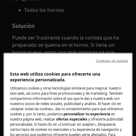
Todos los hornos
Solución
Puede ser frustrante cuando la comida que ha
preparado se quema en el horno. Si tiene un
horno nuevo, estos son más precisos ya que
disponen de una tecnología más novedosa, por
Continuar sin aceptar
lo que es posible que sea necesario ajustar
ciertas temperaturas en comparación a la
Esta web utiliza cookies para ofrecerte una
experiencia personalizada.
receta. Este es especialmente el caso cuando se
utiliza un horno de ventilador, en lugar de un
Utilizamos cookies y otras tecnologías similares para mejorar nuestro
sitio web, así como para fines promocionales y de marketing. También
horno de calor 'superior e inferior'
compartimos información sobre el uso que le das a nuestra web con
convencional.
nuestros socios de redes sociales, publicidad y análisis. Al hacer clic en
«Aceptar todas las cookies», das tu consentimiento para que utilicemos
cookies y, por lo tanto, podamos
personalizar tu experiencia
en
Cuando se utiliza un horno con ventilador, es
nuestra página web, realizar
ofertas especiales
y ofrecerte publicidad
útil seguir las siguientes pautas y están
personalizada. Si haces clic en «Continuar sin aceptar», bloquearás
disponibles en el manual de su
ciertos tipos de cookies no esenciales y tu experiencia de navegación y
los servicios que podemos ofrecerte pueden verse afectados. Para