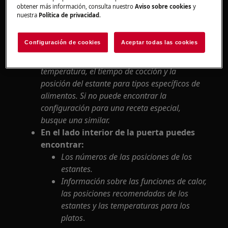
electrodoméstico:
obtener más información, consulta nuestro
Aviso sobre cookies
y
nuestra
Política de privacidad
.
Su horno puede hornear o asar de
manera diferente al horno que tenía
Configuración de cookies
Aceptar todas las cookies
antes.
Las tablas dentro de su manual
muestran los ajustes recomendados para la
temperatura, el tiempo de cocción y la
posición del estante para tipos específicos de
alimentos. Si no puede encontrar la
configuración para una receta especial,
busque una similar.
En el lado interior de la puerta puedes
encontrar:
Los números de las posiciones de los
estantes.
Información sobre las funciones de calor,
las posiciones recomendadas de los
estantes y las temperaturas para los
platos
.