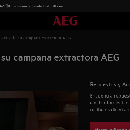
ta*
Devolución ampliada hasta 30 días
ciones de su campana extractora AEG
e su campana extractora AEG
Repuestos y Ac
Encuentra repuest
electrodoméstico 
recíbelos directam
Hasta la tienda 