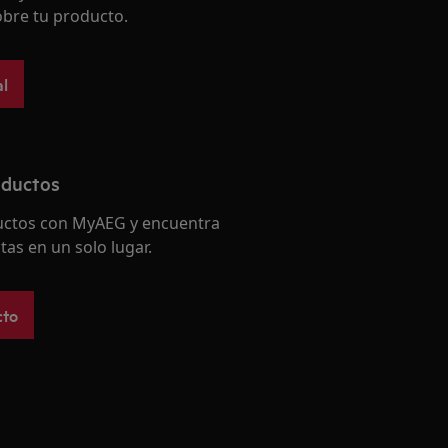
bre tu producto.
l
oductos
ductos con MyAEG y encuentra
tas en un solo lugar.
cto