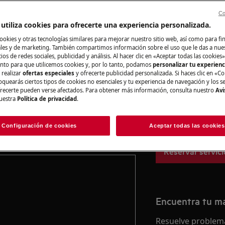
Co
utiliza cookies para ofrecerte una experiencia personalizada.
ookies y otras tecnologías similares para mejorar nuestro sitio web, así como para fi
Registra online 
es y de marketing. También compartimos información sobre el uso que le das a nue
de configuraciones y funciones que
ios de redes sociales, publicidad y análisis. Al hacer clic en «Aceptar todas las cookies»
nto para que utilicemos cookies y, por lo tanto, podamos
personalizar tu experien
Si no encuentras 
 realizar
ofertas especiales
y ofrecerte publicidad personalizada. Si haces clic en «Co
registrar online un
oquearás ciertos tipos de cookies no esenciales y tu experiencia de navegación y los s
figuraciones y funciones. Además, los
ecerte pueden verse afectados. Para obtener más información, consulta nuestro
Avi
reparar tu electro
uestra
Política de privacidad
.
l modelo.
Consulte el manual del
tener costes asoc
lo específico.
naturaleza de la a
Configuración de cookies
Aceptar todas las cookies
Reservar servici
Encuentra tu m
Resuelve problema