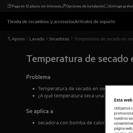
Paga en 12 plazos sin intereses
Opciones de instalación
Entrega gratui
Tienda de recambios y accesorios
Artículos de soporte
Apoyo
Lavado
Secadoras
Temperatura de secado en se
Temperatura de secado 
Problema
Temperatura de secado en secadora con 
¿A qué temperatura seca una secadora co
Esta web 
Utilizamos c
Se aplica a
promocional
nuestros soc
secadora con bomba de calor
consentimie
página web,