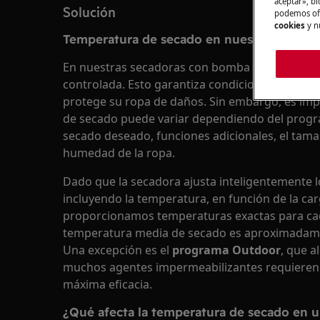
aceptar», bl
Solución
podemos ofr
cookies
y n
Temperatura de secado en nuestros secado
En nuestras secadoras con bomba de calor, el s
controlada. Esto garantiza condiciones óptima
protege su ropa de daños. Sin embargo, es imp
de secado puede variar dependiendo del progra
secado deseado, funciones adicionales, el tamañ
humedad de la ropa.
Dado que la secadora ajusta inteligentemente 
incluyendo la temperatura, en función de la car
proporcionamos temperaturas exactas para ca
temperatura media de secado es aproximada
Una excepción es el
programa Outdoor
, que a
muchos agentes impermeabilizantes requieren 
máxima eficacia.
¿Qué afecta la temperatura de secado en 