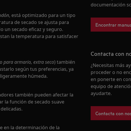
documentación so
odón
, está optimizado para un tipo
eratura de secado se ajusta para
Encontrar manua
o un secado eficaz y seguro.
tan la temperatura para satisfacer
Contacta con n
o para armario, extra seco
) también
¿Necesitas más ay
starlo según tus preferencias, ya
proceder o no enc
 ligeramente húmeda.
en ponerte en con
equipo de atenció
ayudarte.
cadores también pueden afectar la
ar la función de secado suave
 delicadas.
Contacta con no
e en la determinación de la