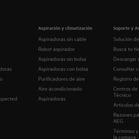
Aspiración y climatización
Soporte y As
Aspiradoras sin cable
Solución d
Robot aspirador
Busca tu ti
Aspiradoras sin bolsa
Descargar 
doras
Aspiradoras con bolsa
Consultar c
o
Purificadores de aire
Registro de
Aire acondicionado
Centros de 
Técnico
expected
Aspiradoras
Artículos d
Razones pa
AEG
Términos y
la compra