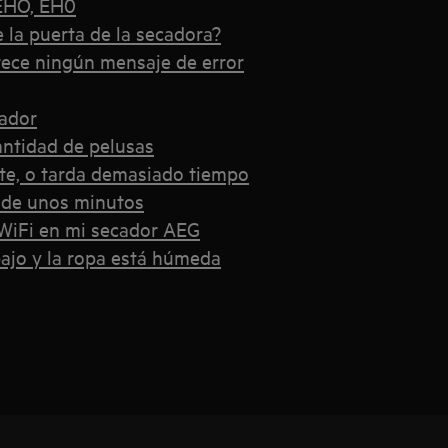
 EHO, EH0
 la puerta de la secadora?
rece ningún mensaje de error
sador
antidad de pelusas
te, o tarda demasiado tiempo
 de unos minutos
 WiFi en mi secador AEG
bajo y la ropa está húmeda