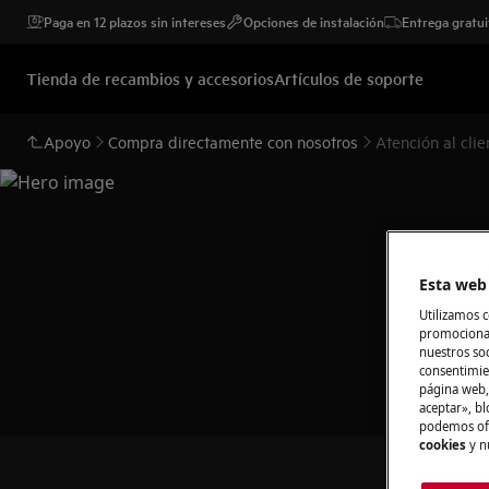
Paga en 12 plazos sin intereses
Opciones de instalación
Entrega gratui
Tienda de recambios y accesorios
Artículos de soporte
Apoyo
Compra directamente con nosotros
Atención al clie
Esta web 
Utilizamos c
promocional
nuestros soc
consentimie
página web,
aceptar», bl
podemos ofr
cookies
y n