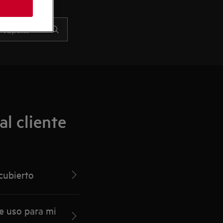
l cliente
cubierto
e uso para mi