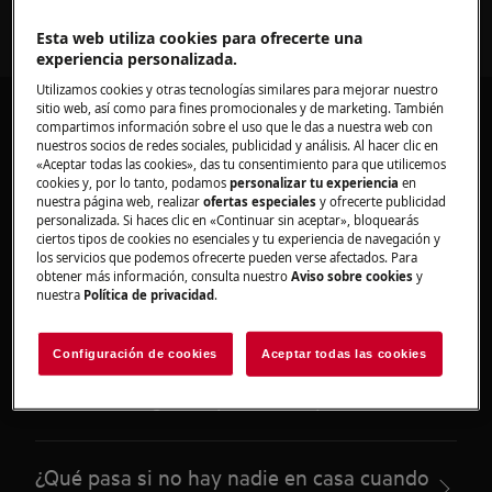
Esta web utiliza cookies para ofrecerte una
experiencia personalizada.
Utilizamos cookies y otras tecnologías similares para mejorar nuestro
sitio web, así como para fines promocionales y de marketing. También
compartimos información sobre el uso que le das a nuestra web con
nuestros socios de redes sociales, publicidad y análisis. Al hacer clic en
«Aceptar todas las cookies», das tu consentimiento para que utilicemos
cookies y, por lo tanto, podamos
personalizar tu experiencia
en
Artículos recomendados
nuestra página web, realizar
ofertas especiales
y ofrecerte publicidad
personalizada. Si haces clic en «Continuar sin aceptar», bloquearás
para Entregas y
ciertos tipos de cookies no esenciales y tu experiencia de navegación y
los servicios que podemos ofrecerte pueden verse afectados. Para
devoluciones
obtener más información, consulta nuestro
Aviso sobre cookies
y
nuestra
Política de privacidad
.
Configuración de cookies
Aceptar todas las cookies
¿Puedo recoger mi pedido en persona?
¿Qué pasa si no hay nadie en casa cuando